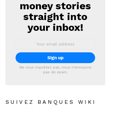
money stories
straight into
your inbox!
Email
address:
Ne vous inquiétez pas, nous n'envoyons
pas de spam.
SUIVEZ BANQUES WIKI