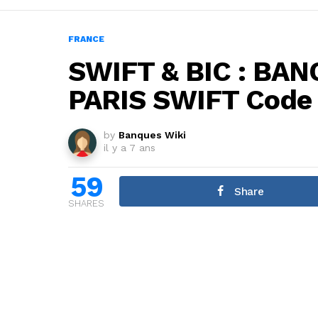
FRANCE
SWIFT & BIC : BA
PARIS SWIFT Code
by
Banques Wiki
il y a 7 ans
59
Share
SHARES