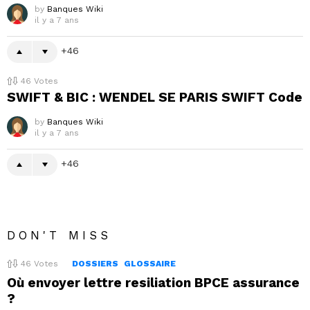
by
Banques Wiki
il y a 7 ans
46
46
Votes
SWIFT & BIC : WENDEL SE PARIS SWIFT Code
by
Banques Wiki
il y a 7 ans
46
DON'T MISS
46
Votes
DOSSIERS
GLOSSAIRE
Où envoyer lettre resiliation BPCE assurance
?