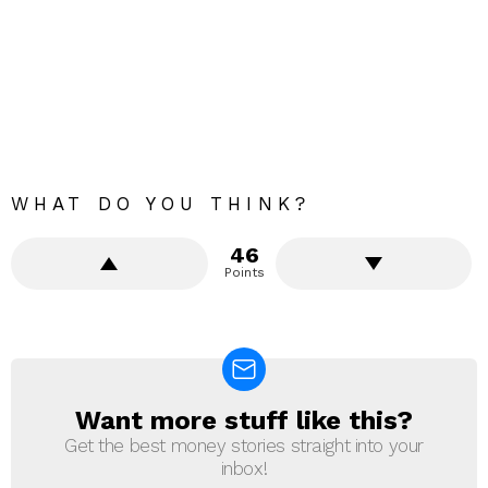
WHAT DO YOU THINK?
46
Points
Want more stuff like this?
NEWSLETTER
Get the best money stories straight into your
inbox!