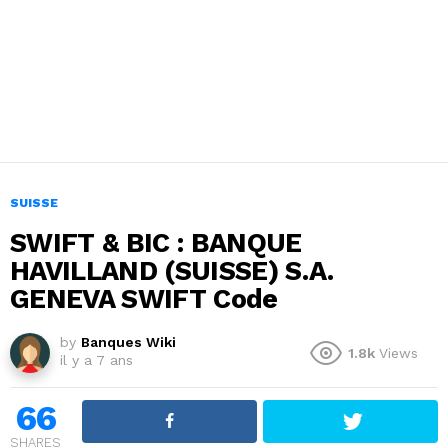
SUISSE
SWIFT & BIC : BANQUE
HAVILLAND (SUISSE) S.A.
GENEVA SWIFT Code
by
Banques Wiki
1.8k
Views
il y a 7 ans
66
SHARES