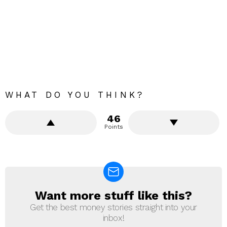
WHAT DO YOU THINK?
46
Points
Want more stuff like this?
NEWSLETTER
Get the best money stories straight into your
inbox!