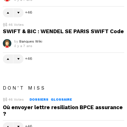
46
46
Votes
SWIFT & BIC : WENDEL SE PARIS SWIFT Code
by
Banques Wiki
il y a 7 ans
46
DON'T MISS
46
Votes
DOSSIERS
GLOSSAIRE
Où envoyer lettre resiliation BPCE assurance
?
46