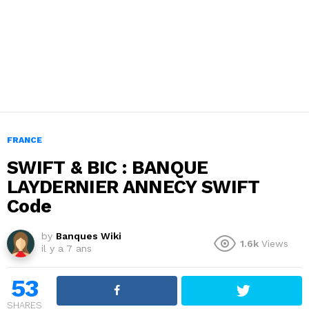
FRANCE
SWIFT & BIC : BANQUE
LAYDERNIER ANNECY SWIFT
Code
by
Banques Wiki
1.6k
Views
il y a 7 ans
53
SHARES