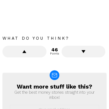
WHAT DO YOU THINK?
46
Points
Want more stuff like this?
NEWSLETTER
Get the best money stories straight into your
inbox!
Email