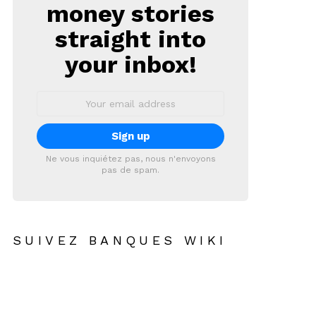
money stories
straight into
your inbox!
Email
address:
Ne vous inquiétez pas, nous n'envoyons
pas de spam.
SUIVEZ BANQUES WIKI