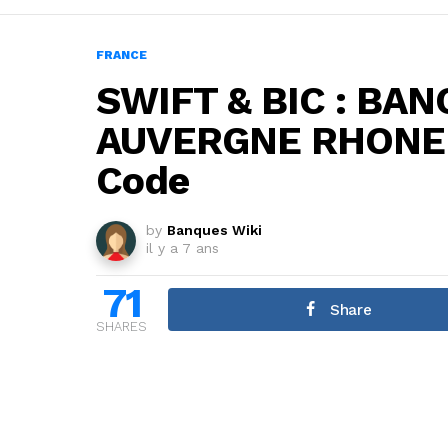
FRANCE
SWIFT & BIC : BA
AUVERGNE RHONE 
Code
by
Banques Wiki
il y a 7 ans
71
Share
SHARES