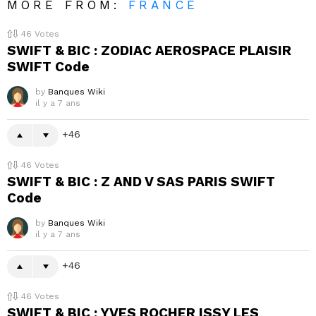
MORE FROM:
FRANCE
46
Votes
SWIFT & BIC : ZODIAC AEROSPACE PLAISIR
SWIFT Code
by
Banques Wiki
il y a 7 ans
46
46
Votes
SWIFT & BIC : Z AND V SAS PARIS SWIFT
Code
by
Banques Wiki
il y a 7 ans
46
46
Votes
SWIFT & BIC : YVES ROCHER ISSY LES