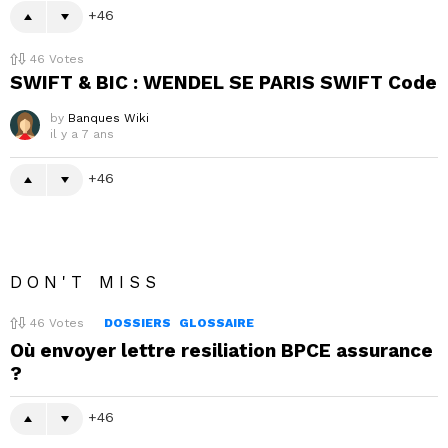
46
46
Votes
SWIFT & BIC : WENDEL SE PARIS SWIFT Code
by
Banques Wiki
il y a 7 ans
46
DON'T MISS
46
Votes
DOSSIERS
GLOSSAIRE
Où envoyer lettre resiliation BPCE assurance
?
46