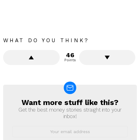
WHAT DO YOU THINK?
46
Points
Want more stuff like this?
NEWSLETTER
Get the best money stories straight into your
inbox!
Email
address: