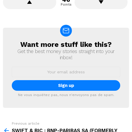
Points
Want more stuff like this?
NEWSLETTER
Get the best money stories straight into your
inbox!
Email
address:
Ne vous inquiétez pas, nous n'envoyons pas de spam.
Previous article
See
more
SWIFT & BIC : BNP-PARIBAS SA (FORMERLY