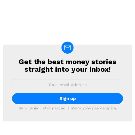
Get the best money stories
NEWSLETTER
straight into your inbox!
Email
address:
Ne vous inquiétez pas, nous n'envoyons pas de spam.