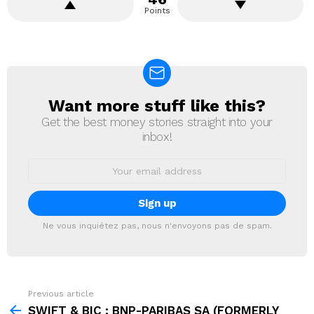
Points
Want more stuff like this?
NEWSLETTER
Get the best money stories straight into your
inbox!
Email
address:
Ne vous inquiétez pas, nous n'envoyons pas de spam.
Previous article
See
more
SWIFT & BIC : BNP-PARIBAS SA (FORMERLY