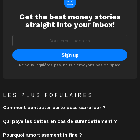
Get the best money stories
NEWSLETTER
straight into your inbox!
Email
address:
Ne vous inquiétez pas, nous n'envoyons pas de spam.
LES PLUS POPULAIRES
Comment contacter carte pass carrefour ?
Qui paye les dettes en cas de surendettement ?
Pourquoi amortissement in fine ?