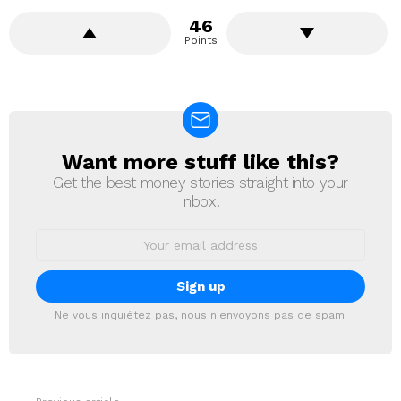
46
Points
Want more stuff like this?
NEWSLETTER
Get the best money stories straight into your
inbox!
Email
address:
Ne vous inquiétez pas, nous n'envoyons pas de spam.