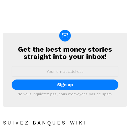
Get the best money stories
NEWSLETTER
straight into your inbox!
Email
address:
Ne vous inquiétez pas, nous n'envoyons pas de spam.
SUIVEZ BANQUES WIKI