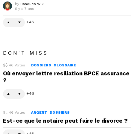
by
Banques Wiki
il y a 7 ans
46
DON'T MISS
46
Votes
DOSSIERS
GLOSSAIRE
Où envoyer lettre resiliation BPCE assurance
?
46
46
Votes
ARGENT
DOSSIERS
Est-ce que le notaire peut faire le divorce ?
46