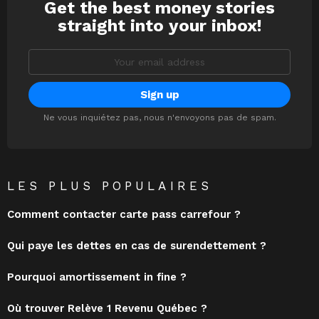
Get the best money stories
NEWSLETTER
straight into your inbox!
Email
address:
Ne vous inquiétez pas, nous n'envoyons pas de spam.
LES PLUS POPULAIRES
Comment contacter carte pass carrefour ?
Qui paye les dettes en cas de surendettement ?
Pourquoi amortissement in fine ?
Où trouver Relève 1 Revenu Québec ?