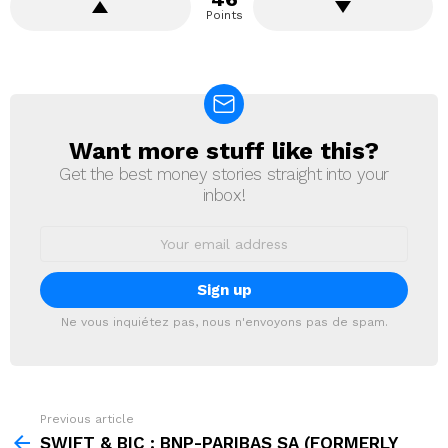
Points
Want more stuff like this?
NEWSLETTER
Get the best money stories straight into your
inbox!
Email
address:
Ne vous inquiétez pas, nous n'envoyons pas de spam.
Previous article
See
more
SWIFT & BIC : BNP-PARIBAS SA (FORMERLY