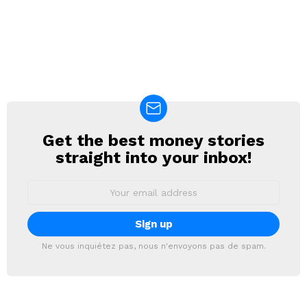
Get the best money stories
NEWSLETTER
straight into your inbox!
Email
address:
Ne vous inquiétez pas, nous n'envoyons pas de spam.