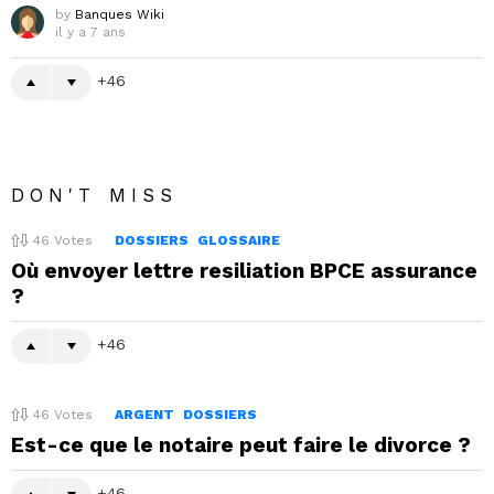
by
Banques Wiki
il y a 7 ans
46
DON'T MISS
46
Votes
DOSSIERS
GLOSSAIRE
Où envoyer lettre resiliation BPCE assurance
?
46
46
Votes
ARGENT
DOSSIERS
Est-ce que le notaire peut faire le divorce ?
46