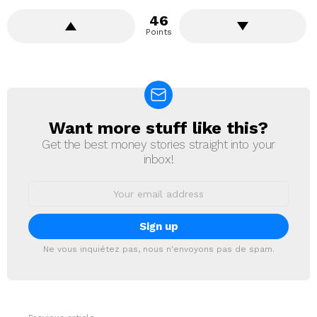
46
Points
Want more stuff like this?
NEWSLETTER
Get the best money stories straight into your
inbox!
Email
address:
Ne vous inquiétez pas, nous n'envoyons pas de spam.