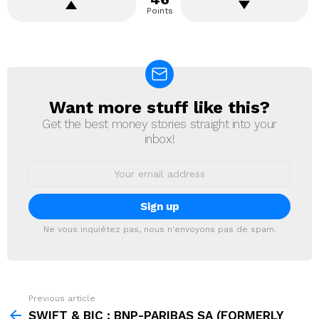
Points
Want more stuff like this?
NEWSLETTER
Get the best money stories straight into your
inbox!
Email
address:
Ne vous inquiétez pas, nous n'envoyons pas de spam.
Previous article
See
more
SWIFT & BIC : BNP-PARIBAS SA (FORMERLY