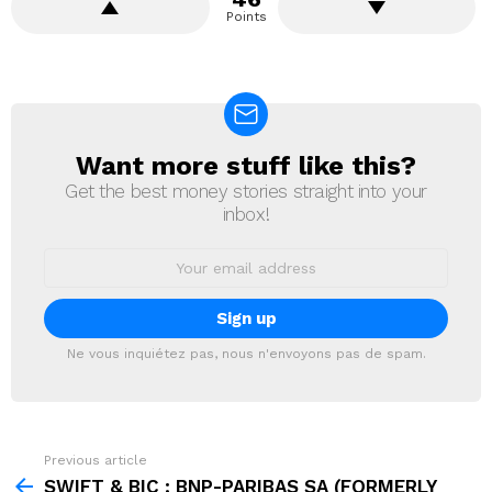
Points
Want more stuff like this?
NEWSLETTER
Get the best money stories straight into your
inbox!
Email
address:
Ne vous inquiétez pas, nous n'envoyons pas de spam.
Previous article
See
more
SWIFT & BIC : BNP-PARIBAS SA (FORMERLY