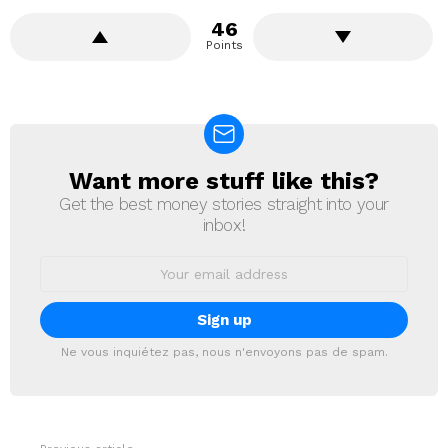
46
Points
Want more stuff like this?
NEWSLETTER
Get the best money stories straight into your
inbox!
Email
address:
Ne vous inquiétez pas, nous n'envoyons pas de spam.