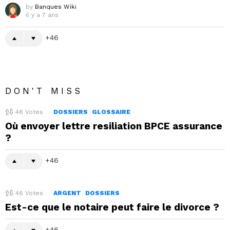
by
Banques Wiki
il y a 7 ans
46
DON'T MISS
46
Votes
DOSSIERS
GLOSSAIRE
Où envoyer lettre resiliation BPCE assurance
?
46
46
Votes
ARGENT
DOSSIERS
Est-ce que le notaire peut faire le divorce ?
46