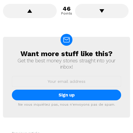
46
Points
Want more stuff like this?
NEWSLETTER
Get the best money stories straight into your
inbox!
Email
address:
Ne vous inquiétez pas, nous n'envoyons pas de spam.