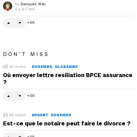
by
Banques Wiki
il y a 7 ans
46
DON'T MISS
46
Votes
DOSSIERS
GLOSSAIRE
Où envoyer lettre resiliation BPCE assurance
?
46
46
Votes
ARGENT
DOSSIERS
Est-ce que le notaire peut faire le divorce ?
46