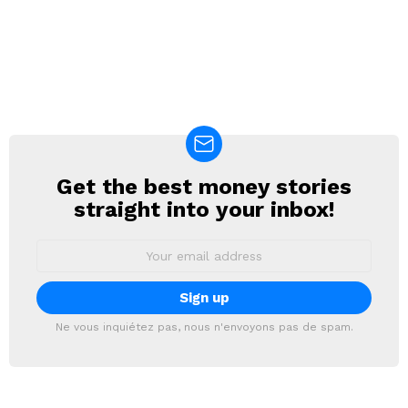
Get the best money stories
NEWSLETTER
straight into your inbox!
Email
address:
Ne vous inquiétez pas, nous n'envoyons pas de spam.