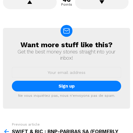
Points
Want more stuff like this?
NEWSLETTER
Get the best money stories straight into your
inbox!
Email
address:
Ne vous inquiétez pas, nous n'envoyons pas de spam.
Previous article
See
more
SWIFT & BIC : BNP-PARIBAS SA (FORMERLY