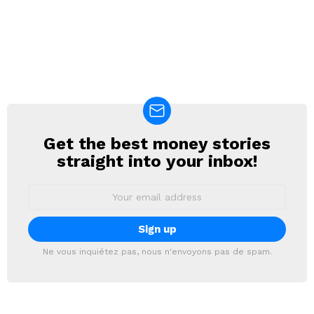
Get the best money stories
NEWSLETTER
straight into your inbox!
Email
address:
Ne vous inquiétez pas, nous n'envoyons pas de spam.