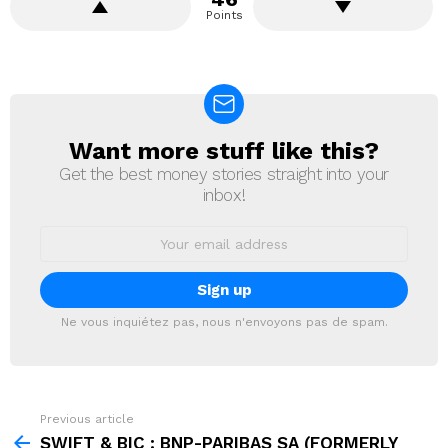
Points
Want more stuff like this?
NEWSLETTER
Get the best money stories straight into your
inbox!
Email
address:
Ne vous inquiétez pas, nous n'envoyons pas de spam.
Previous article
See
more
SWIFT & BIC : BNP-PARIBAS SA (FORMERLY