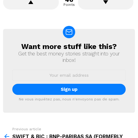
Points
Want more stuff like this?
NEWSLETTER
Get the best money stories straight into your
inbox!
Email
address:
Ne vous inquiétez pas, nous n'envoyons pas de spam.
Previous article
See
more
SWIFT & BIC : BNP-PARIBAS SA (FORMERLY