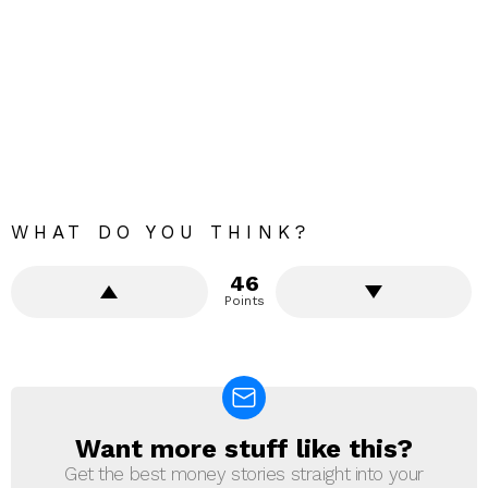
WHAT DO YOU THINK?
46
Points
Want more stuff like this?
NEWSLETTER
Get the best money stories straight into your