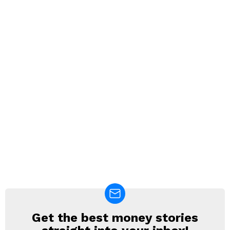
Get the best money stories
NEWSLETTER