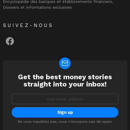
Encyclopédie des banques et établissements financiers,
Dossiers et Informations exclusives
SUIVEZ-NOUS
facebook
Get the best money stories
NEWSLETTER
straight into your inbox!
Email
address:
Ne vous inquiétez pas, nous n'envoyons pas de spam.