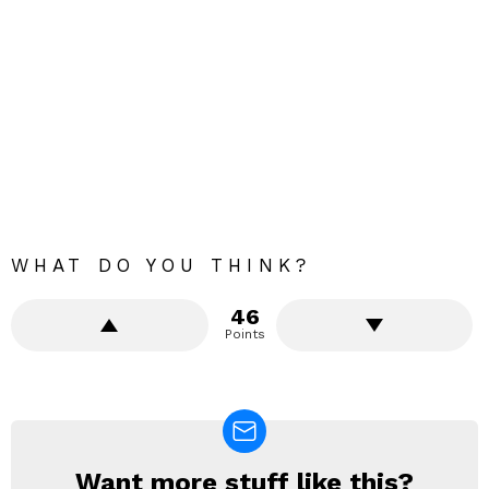
WHAT DO YOU THINK?
46
Points
Want more stuff like this?
NEWSLETTER