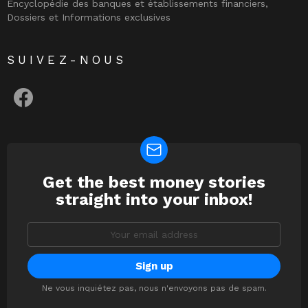
Encyclopédie des banques et établissements financiers,
Dossiers et Informations exclusives
SUIVEZ-NOUS
facebook
Get the best money stories
NEWSLETTER
straight into your inbox!
Email
address:
Ne vous inquiétez pas, nous n'envoyons pas de spam.