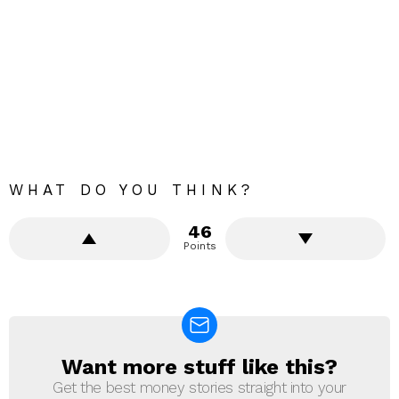
WHAT DO YOU THINK?
46
Points
Want more stuff like this?
NEWSLETTER
Get the best money stories straight into your