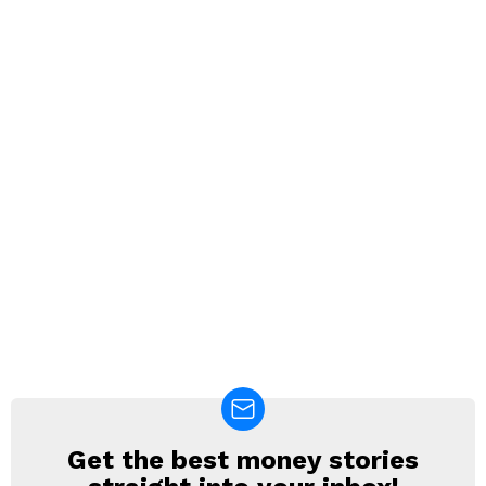
Get the best money stories
NEWSLETTER