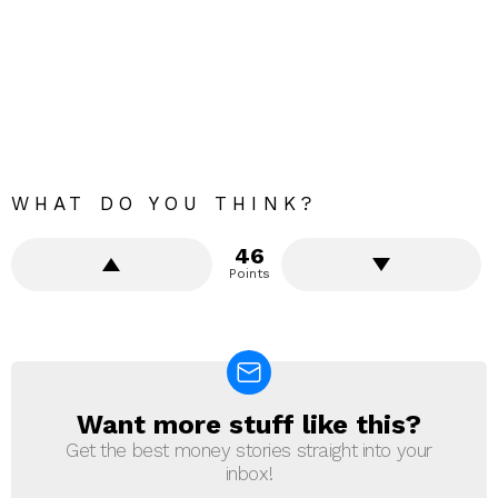
WHAT DO YOU THINK?
46
Points
Want more stuff like this?
NEWSLETTER
Get the best money stories straight into your
inbox!