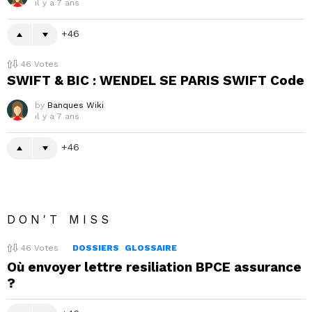
il y a 7 ans
46
46
Votes
SWIFT & BIC : WENDEL SE PARIS SWIFT Code
by
Banques Wiki
il y a 7 ans
46
DON'T MISS
46
Votes
DOSSIERS
GLOSSAIRE
Où envoyer lettre resiliation BPCE assurance
?