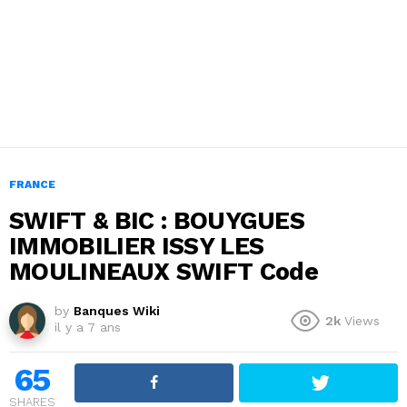
FRANCE
SWIFT & BIC : BOUYGUES
IMMOBILIER ISSY LES
MOULINEAUX SWIFT Code
by
Banques Wiki
2k
Views
il y a 7 ans
65
SHARES