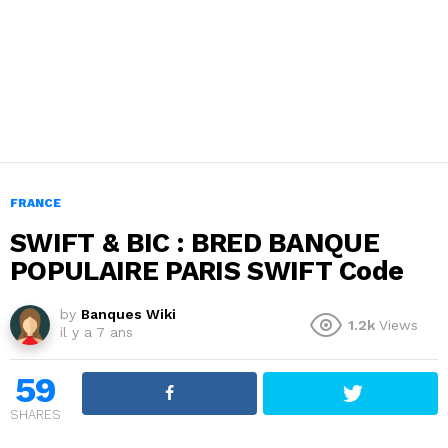
FRANCE
SWIFT & BIC : BRED BANQUE
POPULAIRE PARIS SWIFT Code
by
Banques Wiki
1.2k
Views
il y a 7 ans
59
SHARES