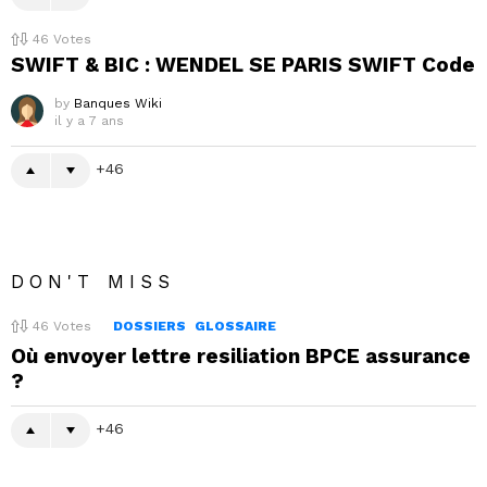
46
Votes
SWIFT & BIC : WENDEL SE PARIS SWIFT Code
by
Banques Wiki
il y a 7 ans
46
DON'T MISS
46
Votes
DOSSIERS
GLOSSAIRE
Où envoyer lettre resiliation BPCE assurance
?
46