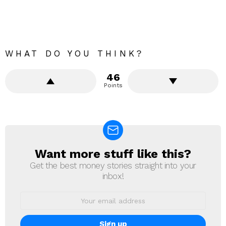
WHAT DO YOU THINK?
46
Points
Want more stuff like this?
NEWSLETTER
Get the best money stories straight into your
inbox!
Email
address: