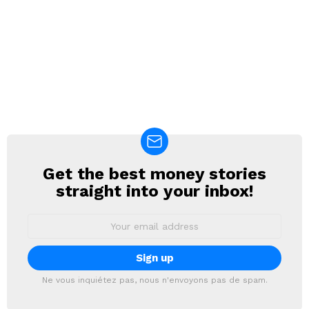
Get the best money stories
NEWSLETTER
straight into your inbox!
Email
address:
Ne vous inquiétez pas, nous n'envoyons pas de spam.