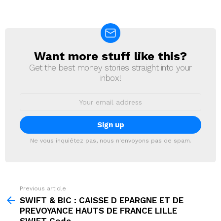
Want more stuff like this?
NEWSLETTER
Get the best money stories straight into your
inbox!
Email
address:
Ne vous inquiétez pas, nous n'envoyons pas de spam.
Previous article
See
more
SWIFT & BIC : CAISSE D EPARGNE ET DE
PREVOYANCE HAUTS DE FRANCE LILLE