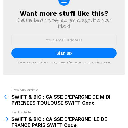
Want more stuff like this?
NEWSLETTER
Get the best money stories straight into your
inbox!
Email
address:
Ne vous inquiétez pas, nous n'envoyons pas de spam.
Previous article
See
more
SWIFT & BIC : CAISSE D’EPARGNE DE MIDI
PYRENEES TOULOUSE SWIFT Code
Next article
SWIFT & BIC : CAISSE D’EPARGNE ILE DE
FRANCE PARIS SWIFT Code