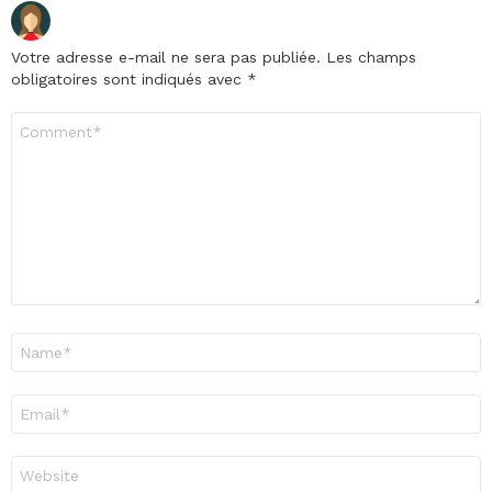
Votre adresse e-mail ne sera pas publiée.
Les champs
obligatoires sont indiqués avec
*
Commentaire
*
Nom
*
E-
mail
*
Site
web