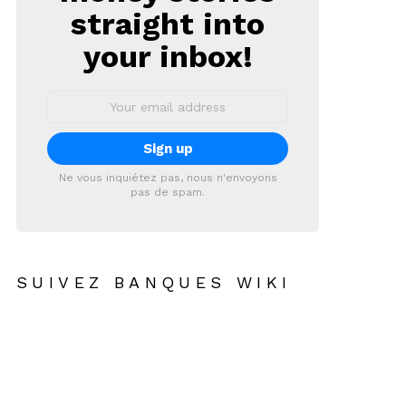
straight into
your inbox!
Email
address:
Ne vous inquiétez pas, nous n'envoyons
pas de spam.
SUIVEZ BANQUES WIKI