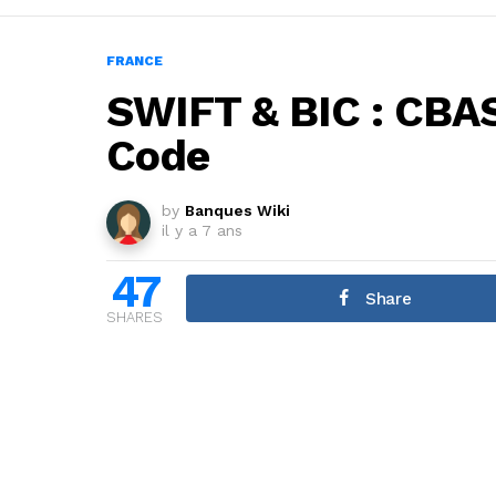
FRANCE
SWIFT & BIC : CB
Code
by
Banques Wiki
il y a 7 ans
47
Share
SHARES