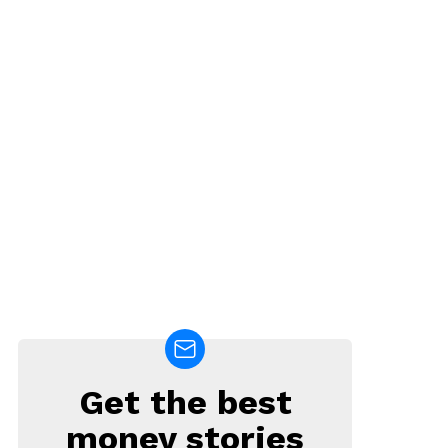
Get the best
NEWSLETTER
money stories