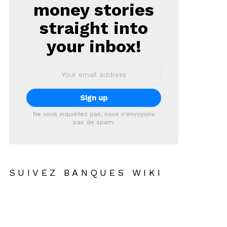
money stories
straight into
your inbox!
Email
address:
Ne vous inquiétez pas, nous n'envoyons
pas de spam.
SUIVEZ BANQUES WIKI