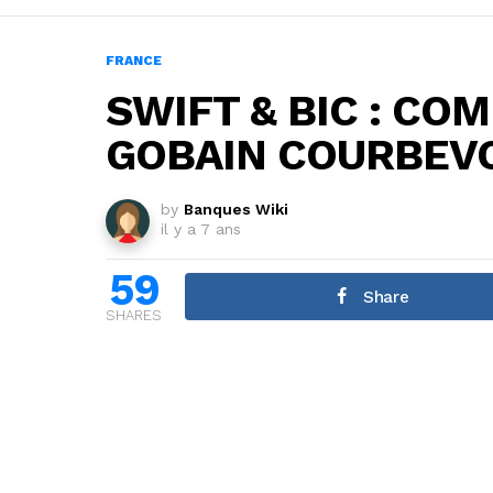
FRANCE
SWIFT & BIC : CO
GOBAIN COURBEVO
by
Banques Wiki
il y a 7 ans
59
Share
SHARES