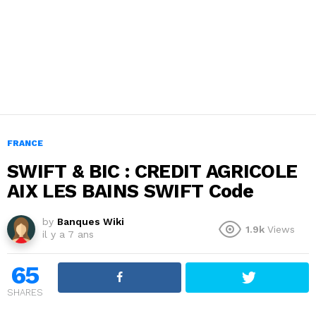
FRANCE
SWIFT & BIC : CREDIT AGRICOLE
AIX LES BAINS SWIFT Code
by
Banques Wiki
1.9k
Views
il y a 7 ans
65
SHARES