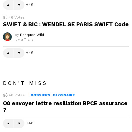
46
46
Votes
SWIFT & BIC : WENDEL SE PARIS SWIFT Code
by
Banques Wiki
il y a 7 ans
46
DON'T MISS
46
Votes
DOSSIERS
GLOSSAIRE
Où envoyer lettre resiliation BPCE assurance
?
46