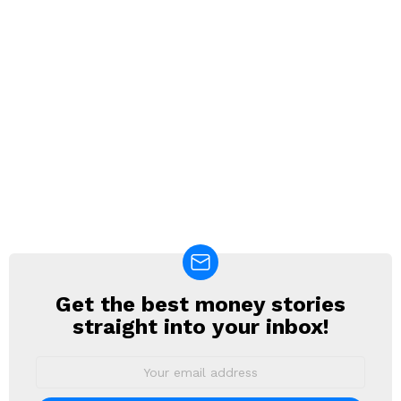
Get the best money stories
NEWSLETTER
straight into your inbox!
Email
address: