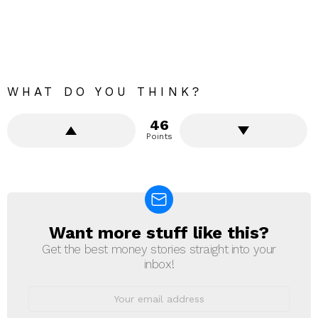
WHAT DO YOU THINK?
46
Points
Want more stuff like this?
NEWSLETTER
Get the best money stories straight into your
inbox!
Email
address: