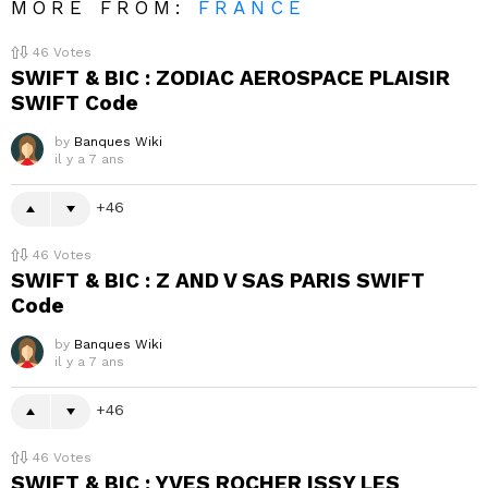
MORE FROM:
FRANCE
46
Votes
SWIFT & BIC : ZODIAC AEROSPACE PLAISIR
SWIFT Code
by
Banques Wiki
il y a 7 ans
46
46
Votes
SWIFT & BIC : Z AND V SAS PARIS SWIFT
Code
by
Banques Wiki
il y a 7 ans
46
46
Votes
SWIFT & BIC : YVES ROCHER ISSY LES