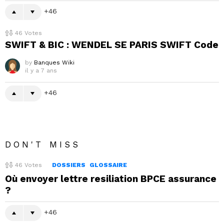
46
46
Votes
SWIFT & BIC : WENDEL SE PARIS SWIFT Code
by
Banques Wiki
il y a 7 ans
46
DON'T MISS
46
Votes
DOSSIERS
GLOSSAIRE
Où envoyer lettre resiliation BPCE assurance
?
46