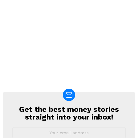
Get the best money stories
NEWSLETTER
straight into your inbox!
Email
address: