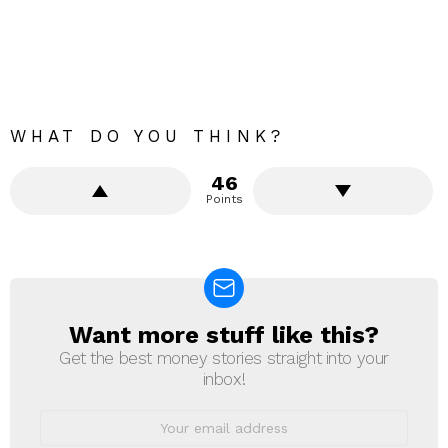
WHAT DO YOU THINK?
46
Points
Want more stuff like this?
NEWSLETTER
Get the best money stories straight into your
inbox!
Email
address: