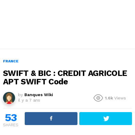
FRANCE
SWIFT & BIC : CREDIT AGRICOLE
APT SWIFT Code
by
Banques Wiki
1.6k
Views
il y a 7 ans
53
SHARES