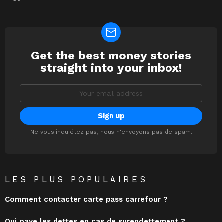
Get the best money stories
NEWSLETTER
straight into your inbox!
Email
address:
Ne vous inquiétez pas, nous n'envoyons pas de spam.
LES PLUS POPULAIRES
Comment contacter carte pass carrefour ?
Qui paye les dettes en cas de surendettement ?