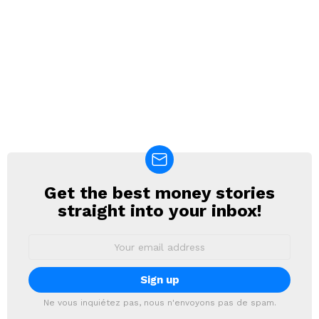
Get the best money stories
NEWSLETTER
straight into your inbox!
Email
address:
Ne vous inquiétez pas, nous n'envoyons pas de spam.