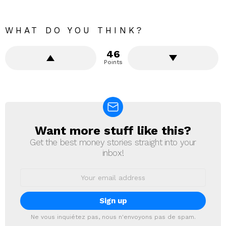
WHAT DO YOU THINK?
46
Points
Want more stuff like this?
NEWSLETTER
Get the best money stories straight into your
inbox!
Email
address:
Ne vous inquiétez pas, nous n'envoyons pas de spam.