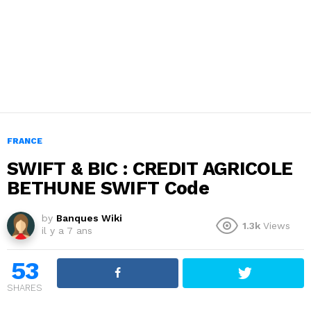
FRANCE
SWIFT & BIC : CREDIT AGRICOLE
BETHUNE SWIFT Code
by
Banques Wiki
1.3k
Views
il y a 7 ans
53
SHARES