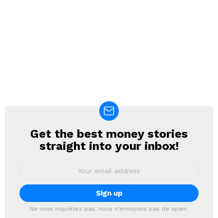
Get the best money stories
NEWSLETTER
straight into your inbox!
Email
address:
Ne vous inquiétez pas, nous n'envoyons pas de spam.