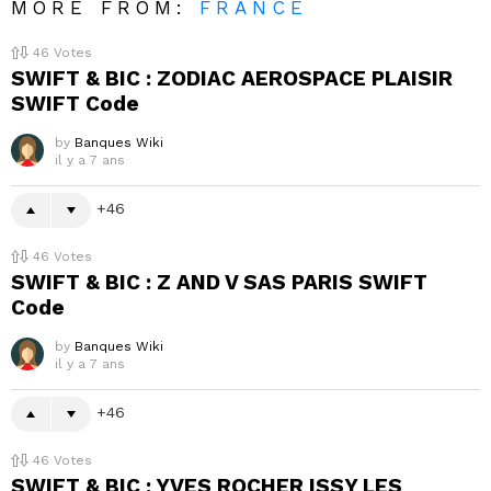
MORE FROM:
FRANCE
46
Votes
SWIFT & BIC : ZODIAC AEROSPACE PLAISIR
SWIFT Code
by
Banques Wiki
il y a 7 ans
46
46
Votes
SWIFT & BIC : Z AND V SAS PARIS SWIFT
Code
by
Banques Wiki
il y a 7 ans
46
46
Votes
SWIFT & BIC : YVES ROCHER ISSY LES