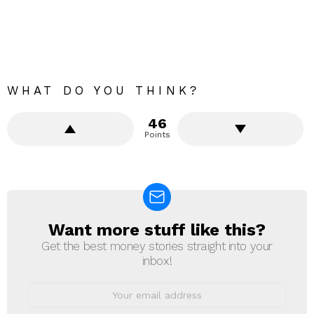
WHAT DO YOU THINK?
46
Points
Want more stuff like this?
NEWSLETTER
Get the best money stories straight into your
inbox!
Email
address: