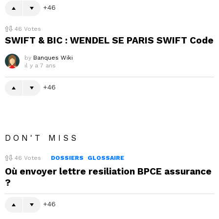
46
46
Votes
SWIFT & BIC : WENDEL SE PARIS SWIFT Code
by
Banques Wiki
il y a 7 ans
46
DON'T MISS
46
Votes
DOSSIERS
GLOSSAIRE
Où envoyer lettre resiliation BPCE assurance
?
46