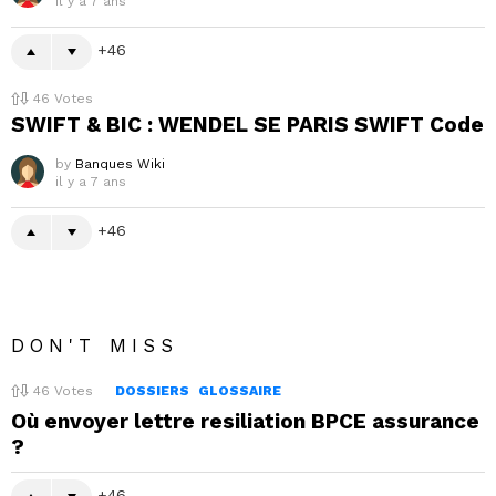
il y a 7 ans
46
46
Votes
SWIFT & BIC : WENDEL SE PARIS SWIFT Code
by
Banques Wiki
il y a 7 ans
46
DON'T MISS
46
Votes
DOSSIERS
GLOSSAIRE
Où envoyer lettre resiliation BPCE assurance
?
46