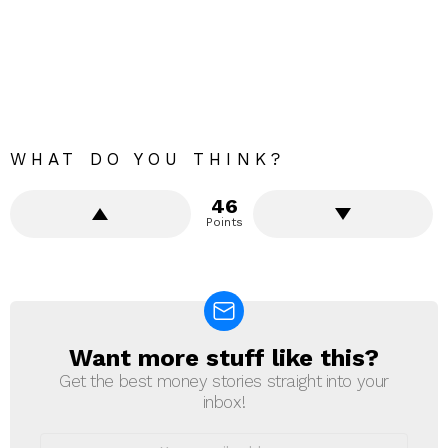
WHAT DO YOU THINK?
46
Points
Want more stuff like this?
NEWSLETTER
Get the best money stories straight into your
inbox!
Email