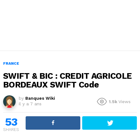
FRANCE
SWIFT & BIC : CREDIT AGRICOLE
BORDEAUX SWIFT Code
by
Banques Wiki
1.5k
Views
il y a 7 ans
53
SHARES