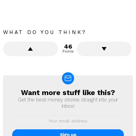
WHAT DO YOU THINK?
46
Points
Want more stuff like this?
NEWSLETTER
Get the best money stories straight into your
inbox!
Email
address: