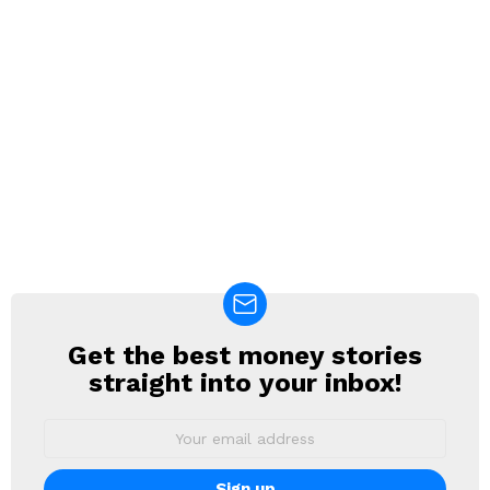
Get the best money stories
NEWSLETTER
straight into your inbox!
Email
address: