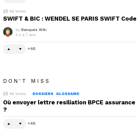
46
Votes
SWIFT & BIC : WENDEL SE PARIS SWIFT Code
by
Banques Wiki
il y a 7 ans
46
DON'T MISS
46
Votes
DOSSIERS
GLOSSAIRE
Où envoyer lettre resiliation BPCE assurance
?
46