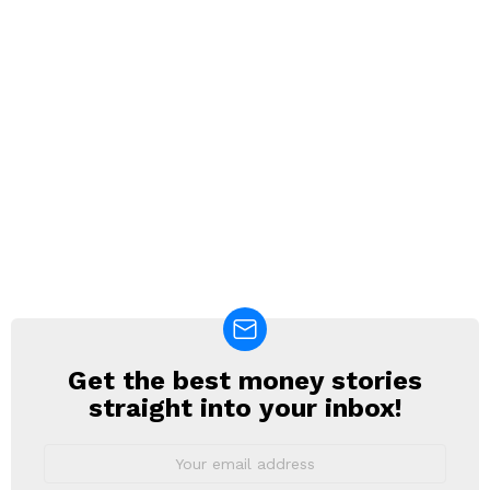
Get the best money stories
NEWSLETTER
straight into your inbox!
Email
address: