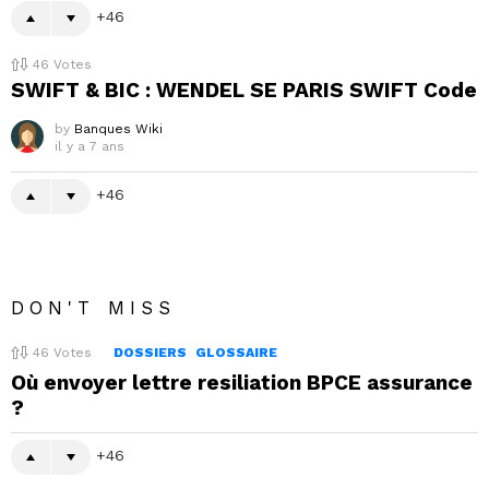
46
46
Votes
SWIFT & BIC : WENDEL SE PARIS SWIFT Code
by
Banques Wiki
il y a 7 ans
46
DON'T MISS
46
Votes
DOSSIERS
GLOSSAIRE
Où envoyer lettre resiliation BPCE assurance
?
46