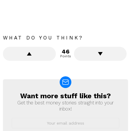
WHAT DO YOU THINK?
46
Points
Want more stuff like this?
NEWSLETTER
Get the best money stories straight into your
inbox!
Email
address: