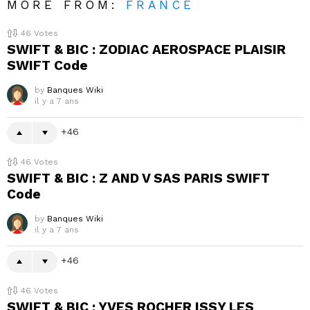
MORE FROM:
FRANCE
46
Votes
SWIFT & BIC : ZODIAC AEROSPACE PLAISIR
SWIFT Code
by
Banques Wiki
il y a 7 ans
46
46
Votes
SWIFT & BIC : Z AND V SAS PARIS SWIFT
Code
by
Banques Wiki
il y a 7 ans
46
46
Votes
SWIFT & BIC : YVES ROCHER ISSY LES