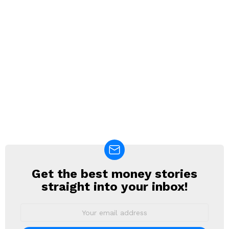
Get the best money stories
NEWSLETTER
straight into your inbox!
Email
address: