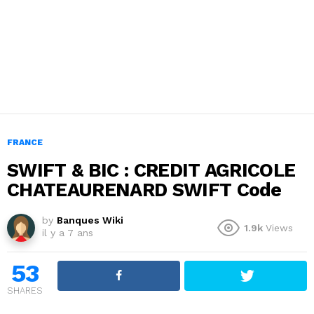
FRANCE
SWIFT & BIC : CREDIT AGRICOLE
CHATEAURENARD SWIFT Code
by
Banques Wiki
1.9k
Views
il y a 7 ans
53
SHARES