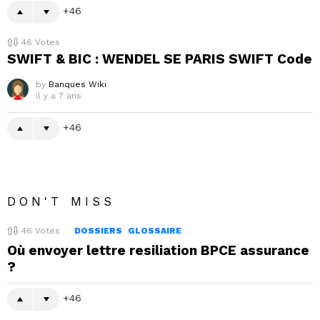
46
46
Votes
SWIFT & BIC : WENDEL SE PARIS SWIFT Code
by
Banques Wiki
il y a 7 ans
46
DON'T MISS
46
Votes
DOSSIERS
GLOSSAIRE
Où envoyer lettre resiliation BPCE assurance
?
46