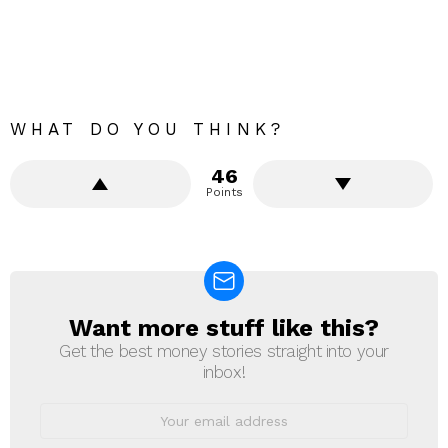
WHAT DO YOU THINK?
46
Points
Want more stuff like this?
NEWSLETTER
Get the best money stories straight into your
inbox!
Email
address: