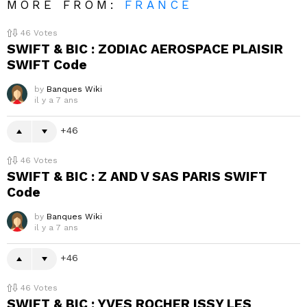
MORE FROM:
FRANCE
46
Votes
SWIFT & BIC : ZODIAC AEROSPACE PLAISIR
SWIFT Code
by
Banques Wiki
il y a 7 ans
46
46
Votes
SWIFT & BIC : Z AND V SAS PARIS SWIFT
Code
by
Banques Wiki
il y a 7 ans
46
46
Votes
SWIFT & BIC : YVES ROCHER ISSY LES