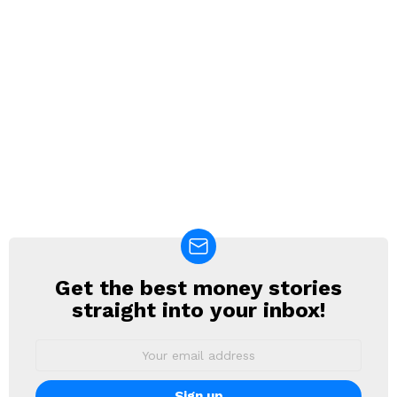
Get the best money stories
NEWSLETTER
straight into your inbox!
Email
address: