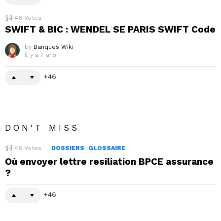
46
Votes
SWIFT & BIC : WENDEL SE PARIS SWIFT Code
by
Banques Wiki
il y a 7 ans
46
DON'T MISS
46
Votes
DOSSIERS
GLOSSAIRE
Où envoyer lettre resiliation BPCE assurance
?
46