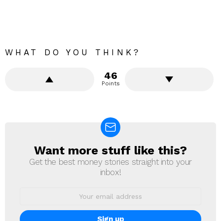
WHAT DO YOU THINK?
46
Points
Want more stuff like this?
NEWSLETTER
Get the best money stories straight into your
inbox!
Email
address: