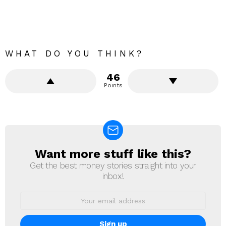
WHAT DO YOU THINK?
46
Points
Want more stuff like this?
NEWSLETTER
Get the best money stories straight into your
inbox!
Email
address: