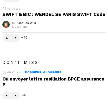
46
Votes
SWIFT & BIC : WENDEL SE PARIS SWIFT Code
by
Banques Wiki
il y a 7 ans
46
DON'T MISS
46
Votes
DOSSIERS
GLOSSAIRE
Où envoyer lettre resiliation BPCE assurance
?
46