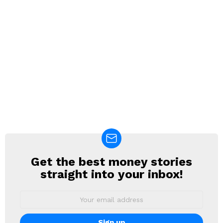
Get the best money stories
NEWSLETTER
straight into your inbox!
Email
address: