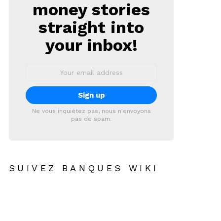
money stories
straight into
your inbox!
Email
address:
Ne vous inquiétez pas, nous n'envoyons
pas de spam.
SUIVEZ BANQUES WIKI