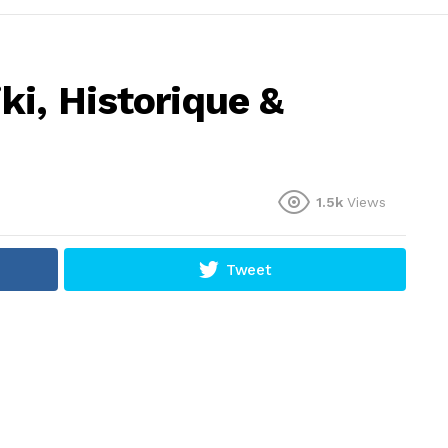
ki, Historique &
1.5k
Views
Tweet