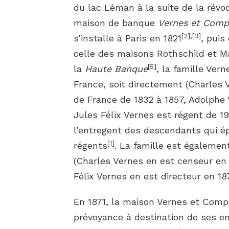
du lac Léman à la suite de la révoc
maison de banque
Vernes et Comp
[
2
]
,
[
3
]
s’installe à Paris en 1821
, puis
celle des maisons Rothschild et M
[
5
]
la
Haute Banque
, la famille Ver
France, soit directement (Charles
de France de 1832 à 1857, Adolphe 
Jules Félix Vernes est régent de 19
l’entregent des descendants qui ép
[
1
]
régents
. La famille est également
(Charles Vernes en est censeur en 
Félix Vernes en est directeur en 18
En 1871, la maison Vernes et Comp
prévoyance à destination de ses emp