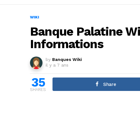
WIKI
Banque Palatine Wi
Informations
by
Banques Wiki
il y a 7 ans
35
Share
SHARES