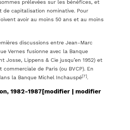
 sommes prélevées sur les bénéfices, et
et de capitalisation nominative. Pour
 doivent avoir au moins 50 ans et au moins
remières discussions entre Jean-Marc
que Vernes fusionne avec la Banque
t Josse, Lippens & Cie jusqu’en 1952) et
et commerciale de Paris (ou BVCP). En
[
7
]
 dans la Banque Michel Inchauspé
.
ion, 1982-1987
[
modifier
|
modifier