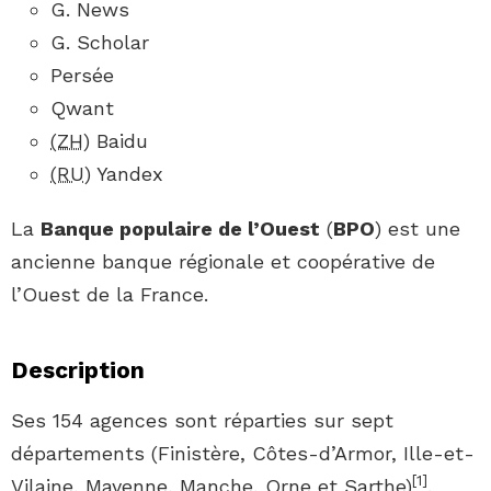
G. News
G. Scholar
Persée
Qwant
(ZH)
Baidu
(RU)
Yandex
La
Banque populaire de l’Ouest
(
BPO
) est une
ancienne banque régionale et coopérative de
l’Ouest de la France.
Description
Ses 154 agences sont réparties sur sept
départements (Finistère, Côtes-d’Armor, Ille-et-
[
1
]
Vilaine, Mayenne, Manche, Orne et Sarthe)
.