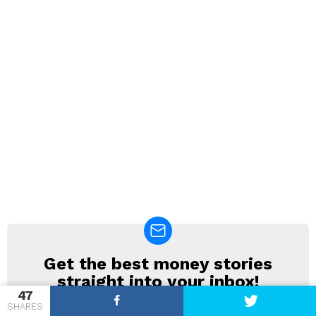
Get the best money stories
NEWSLETTER
straight into your inbox!
47
SHARES
Email