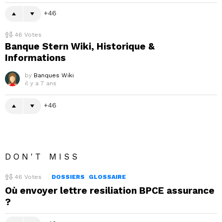
46
46
Votes
Banque Stern Wiki, Historique &
Informations
by
Banques Wiki
il y a 7 ans
46
DON'T MISS
46
Votes
DOSSIERS
GLOSSAIRE
Où envoyer lettre resiliation BPCE assurance
?