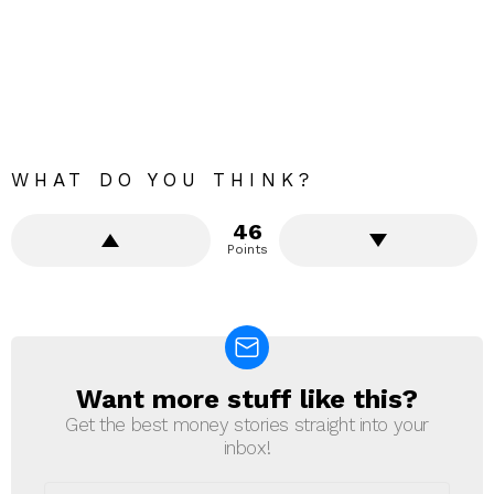
WHAT DO YOU THINK?
46
Points
Want more stuff like this?
NEWSLETTER
Get the best money stories straight into your
inbox!
Email