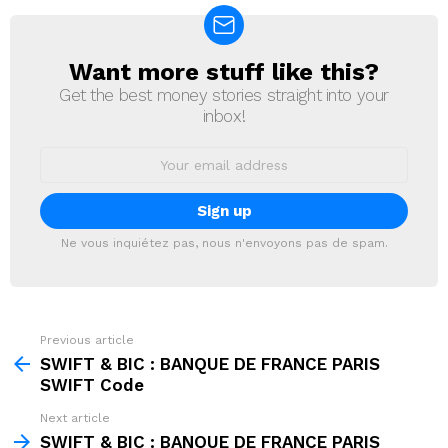
Want more stuff like this?
NEWSLETTER
Get the best money stories straight into your
inbox!
Email
address:
Ne vous inquiétez pas, nous n'envoyons pas de spam.
Previous article
See
more
SWIFT & BIC : BANQUE DE FRANCE PARIS
SWIFT Code
Next article
SWIFT & BIC : BANQUE DE FRANCE PARIS