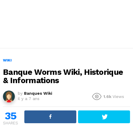
WIKI
Banque Worms Wiki, Historique
& Informations
by
Banques Wiki
1.6k
Views
il y a 7 ans
35
SHARES