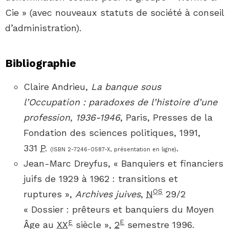
Cie » (avec nouveaux statuts de société à conseil
d’administration).
Bibliographie
Claire
Andrieu
,
La banque sous
l’Occupation : paradoxes de l’histoire d’une
profession, 1936-1946
, Paris, Presses de la
Fondation des sciences politiques,
1991
,
331
P.
.
(ISBN
2-7246-0587-X
, présentation en ligne)
Jean-Marc
Dreyfus
, «
Banquiers et financiers
juifs de 1929 à 1962 : transitions et
OS
ruptures
»,
Archives juives
,
N
29/2
« Dossier : prêteurs et banquiers du Moyen
E
E
Âge au
XX
siècle »,‎
2
semestre 1996
.