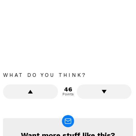
WHAT DO YOU THINK?
46
Points
Want more stuff like this?
NEWSLETTER