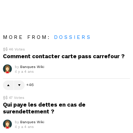
MORE FROM:
DOSSIERS
46
Votes
Comment contacter carte pass carrefour ?
by
Banques Wiki
il y a 4 ans
46
47
Votes
Qui paye les dettes en cas de
surendettement ?
by
Banques Wiki
il y a 4 ans