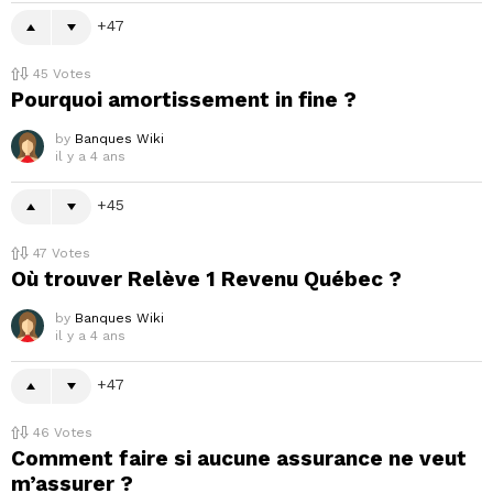
47
45
Votes
Pourquoi amortissement in fine ?
by
Banques Wiki
il y a 4 ans
45
47
Votes
Où trouver Relève 1 Revenu Québec ?
by
Banques Wiki
il y a 4 ans
47
46
Votes
Comment faire si aucune assurance ne veut
m’assurer ?