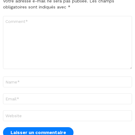
Votre adresse e-mail ne sera pas publiée.
Les champs
obligatoires sont indiqués avec
*
Commentaire
*
Nom
*
E-
mail
*
Site
web