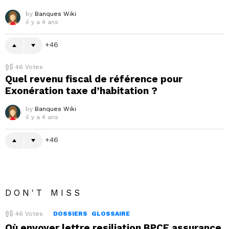
by
Banques Wiki
il y a 4 ans
46
46
Votes
Quel revenu fiscal de référence pour
Exonération taxe d’habitation ?
by
Banques Wiki
il y a 4 ans
46
DON'T MISS
46
Votes
DOSSIERS
GLOSSAIRE
Où envoyer lettre resiliation BPCE assurance