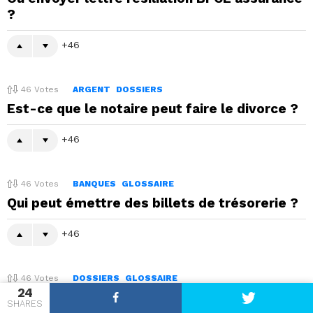
?
46
46
Votes
ARGENT
DOSSIERS
Est-ce que le notaire peut faire le divorce ?
46
46
Votes
BANQUES
GLOSSAIRE
Qui peut émettre des billets de trésorerie ?
46
46
Votes
DOSSIERS
GLOSSAIRE
24
Où payer par PayPal ?
SHARES