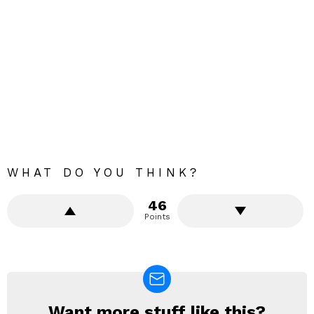
WHAT DO YOU THINK?
46
Points
Want more stuff like this?
NEWSLETTER