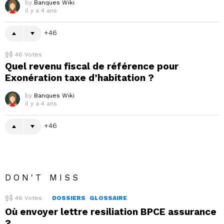
by
Banques Wiki
il y a 4 ans
46
46
Votes
Quel revenu fiscal de référence pour
Exonération taxe d’habitation ?
by
Banques Wiki
il y a 4 ans
46
DON'T MISS
46
Votes
DOSSIERS
GLOSSAIRE
Où envoyer lettre resiliation BPCE assurance
?