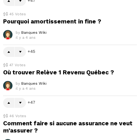
47
45
Votes
Pourquoi amortissement in fine ?
by
Banques Wiki
il y a 4 ans
45
47
Votes
Où trouver Relève 1 Revenu Québec ?
by
Banques Wiki
il y a 4 ans
47
46
Votes
Comment faire si aucune assurance ne veut
m’assurer ?