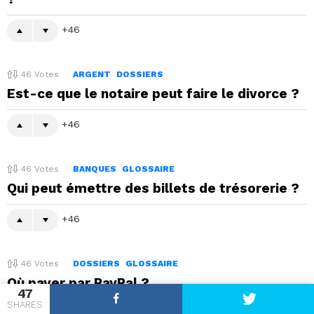
46
46
Votes
ARGENT
DOSSIERS
Est-ce que le notaire peut faire le divorce ?
46
46
Votes
BANQUES
GLOSSAIRE
Qui peut émettre des billets de trésorerie ?
46
46
Votes
DOSSIERS
GLOSSAIRE
Où payer par PayPal ?
47
SHARES
46