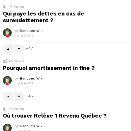
47
Votes
Qui paye les dettes en cas de
surendettement ?
by
Banques Wiki
il y a 4 ans
47
45
Votes
Pourquoi amortissement in fine ?
by
Banques Wiki
il y a 4 ans
45
47
Votes
Où trouver Relève 1 Revenu Québec ?
by
Banques Wiki
il y a 4 ans