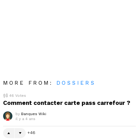
MORE FROM:
DOSSIERS
46
Votes
Comment contacter carte pass carrefour ?
by
Banques Wiki
il y a 4 ans
46