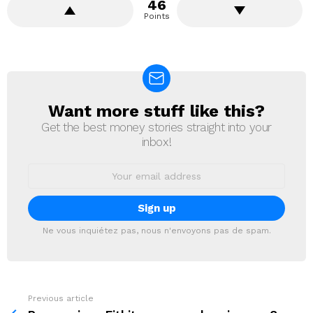
46
Points
Want more stuff like this?
NEWSLETTER
Get the best money stories straight into your
inbox!
Email
address:
Ne vous inquiétez pas, nous n'envoyons pas de spam.
Previous article
See