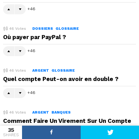
46
46
Votes
DOSSIERS
GLOSSAIRE
Où payer par PayPal ?
46
46
Votes
ARGENT
GLOSSAIRE
Quel compte Peut-on avoir en double ?
46
46
Votes
ARGENT
BANQUES
Comment Faire Un Virement Sur Un Compte
D’une Autre Personne ?
35
SHARES