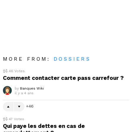
MORE FROM:
DOSSIERS
46
Votes
Comment contacter carte pass carrefour ?
by
Banques Wiki
il y a 4 ans
46
47
Votes
Qui paye les dettes en cas de