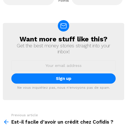
Points
Want more stuff like this?
NEWSLETTER
Get the best money stories straight into your
inbox!
Email
address:
Ne vous inquiétez pas, nous n'envoyons pas de spam.
Previous article
See
more
Est-il facile d’avoir un crédit chez Cofidis ?