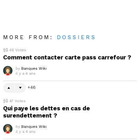
MORE FROM:
DOSSIERS
46
Votes
Comment contacter carte pass carrefour ?
by
Banques Wiki
il y a 4 ans
46
47
Votes
Qui paye les dettes en cas de
surendettement ?
by
Banques Wiki
il y a 4 ans