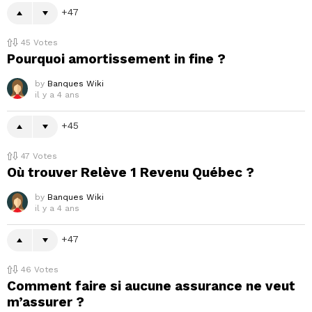
47
45
Votes
Pourquoi amortissement in fine ?
by
Banques Wiki
il y a 4 ans
45
47
Votes
Où trouver Relève 1 Revenu Québec ?
by
Banques Wiki
il y a 4 ans
47
46
Votes
Comment faire si aucune assurance ne veut
m’assurer ?