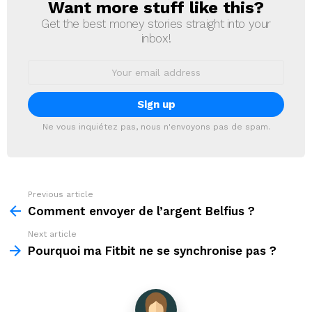
Want more stuff like this?
NEWSLETTER
Get the best money stories straight into your
inbox!
Email
address:
Ne vous inquiétez pas, nous n'envoyons pas de spam.
Previous article
See
more
Comment envoyer de l’argent Belfius ?
Next article
Pourquoi ma Fitbit ne se synchronise pas ?