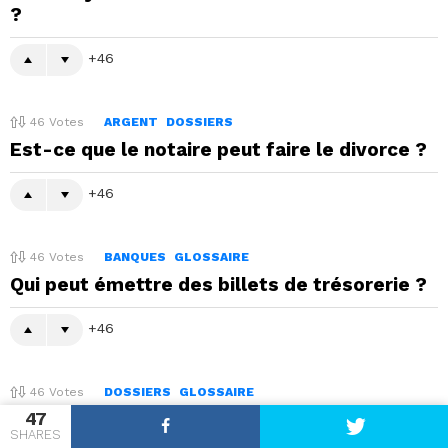
?
46
46
Votes
ARGENT
DOSSIERS
Est-ce que le notaire peut faire le divorce ?
46
46
Votes
BANQUES
GLOSSAIRE
Qui peut émettre des billets de trésorerie ?
46
46
Votes
DOSSIERS
GLOSSAIRE
47
Où payer par PayPal ?
SHARES