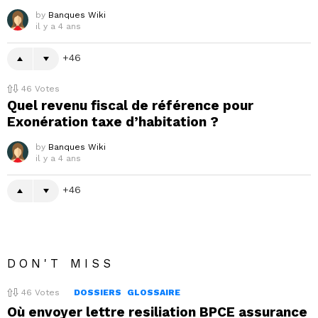
by
Banques Wiki
il y a 4 ans
46
46
Votes
Quel revenu fiscal de référence pour
Exonération taxe d’habitation ?
by
Banques Wiki
il y a 4 ans
46
DON'T MISS
46
Votes
DOSSIERS
GLOSSAIRE
Où envoyer lettre resiliation BPCE assurance