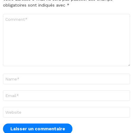
obligatoires sont indiqués avec
*
Commentaire
*
Nom
*
E-
mail
*
Site
web