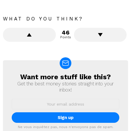
WHAT DO YOU THINK?
46
Points
Want more stuff like this?
NEWSLETTER
Get the best money stories straight into your
inbox!
Email
address:
Ne vous inquiétez pas, nous n'envoyons pas de spam.