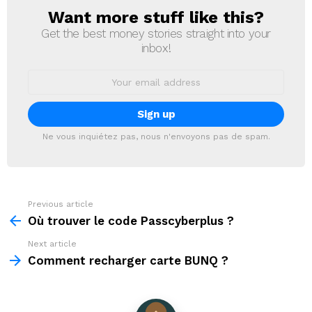
Want more stuff like this?
NEWSLETTER
Get the best money stories straight into your
inbox!
Email
address:
Ne vous inquiétez pas, nous n'envoyons pas de spam.
Previous article
See
more
Où trouver le code Passcyberplus ?
Next article
Comment recharger carte BUNQ ?