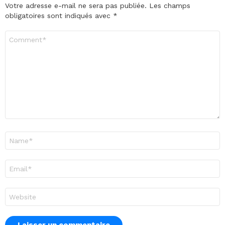
Votre adresse e-mail ne sera pas publiée.
Les champs
obligatoires sont indiqués avec
*
Commentaire
*
Nom
*
E-
mail
*
Site
web