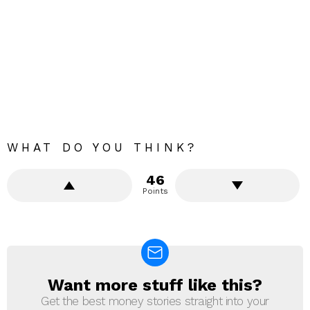
WHAT DO YOU THINK?
46
Points
Want more stuff like this?
NEWSLETTER
Get the best money stories straight into your