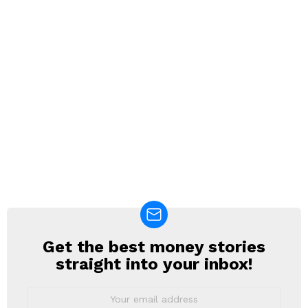
Get the best money stories
NEWSLETTER
straight into your inbox!
Email
address: