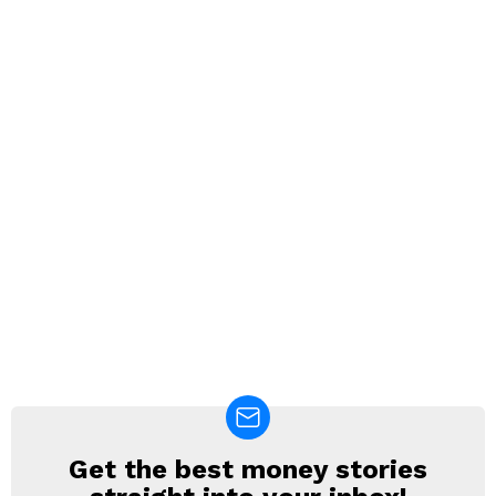
Get the best money stories
NEWSLETTER