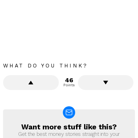
WHAT DO YOU THINK?
46
Points
Want more stuff like this?
NEWSLETTER
Get the best money stories straight into your