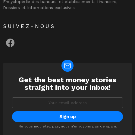
Encyclopédie des banques et établissements financiers,
Dossiers et Informations exclusives
SUIVEZ-NOUS
facebook
Get the best money stories
NEWSLETTER
straight into your inbox!
Email
address:
Ne vous inquiétez pas, nous n'envoyons pas de spam.