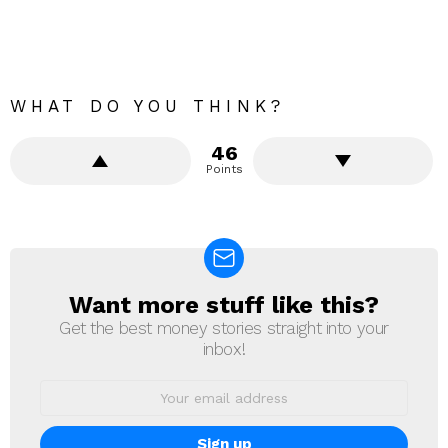
WHAT DO YOU THINK?
46
Points
Want more stuff like this?
NEWSLETTER
Get the best money stories straight into your
inbox!
Email
address: