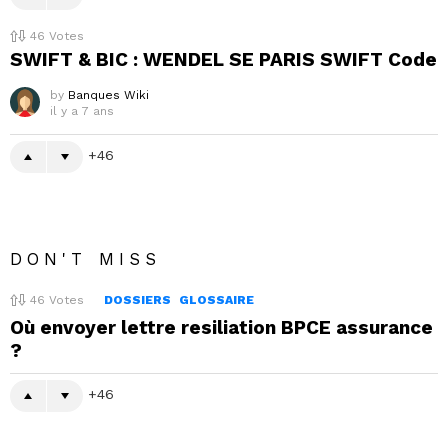
46
Votes
SWIFT & BIC : WENDEL SE PARIS SWIFT Code
by
Banques Wiki
il y a 7 ans
46
DON'T MISS
46
Votes
DOSSIERS
GLOSSAIRE
Où envoyer lettre resiliation BPCE assurance
?
46