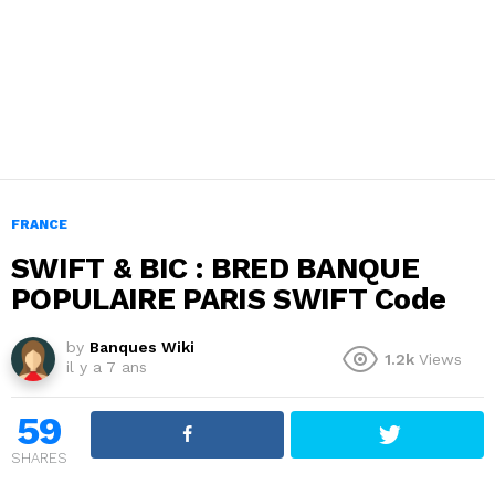
FRANCE
SWIFT & BIC : BRED BANQUE
POPULAIRE PARIS SWIFT Code
by
Banques Wiki
1.2k
Views
il y a 7 ans
59
SHARES