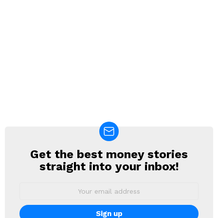
Get the best money stories
NEWSLETTER
straight into your inbox!
Email
address: